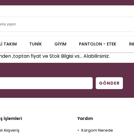
İLİ TAKIM
TUNİK
GİYİM
PANTOLON - ETEK
İN
 ,toptan fiyat ve Stok Bilgisi vs... Alabilirsiniz.
GÖNDER
iş İşlemleri
Yardım
i Alışveriş
Kargom Nerede